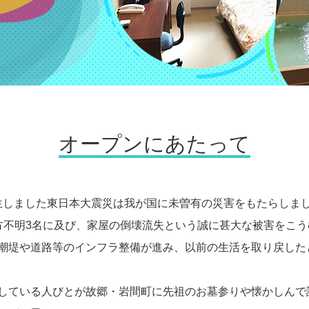
オープンにあたって
に発生しました東日本大震災は我が国に未曽有の災害をもたらしま
方不明3名に及び、家屋の倒壊流失という誠に甚大な被害をこう
潮堤や道路等のインフラ整備が進み、以前の生活を取り戻した
している人びとが故郷・岩間町に先祖のお墓参りや懐かしんで