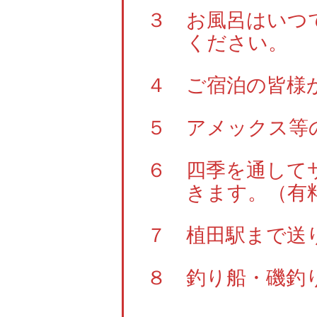
３ お風呂はいつ
ください。
４ ご宿泊の皆様
５ アメックス等
６ 四季を通して
きます。（有
７ 植田駅まで送
８ 釣り船・磯釣