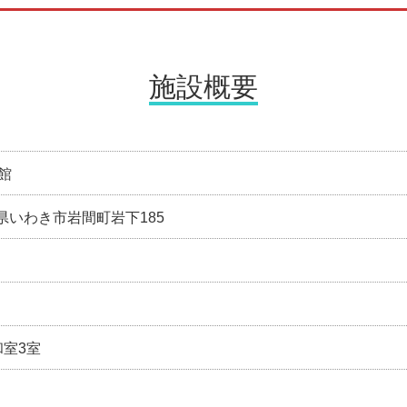
施設概要
館
福島県いわき市岩間町岩下185
和室3室